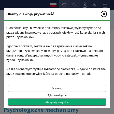
Dbamy o Twoją prywatność
Ciasteczka, czyli niewielkie dokumenty tekstowe, wykorzystywane są
przez witryny internetowe, aby poprawić efektywność korzystania z nich
przez użytkowników.
Strona główna
>
Archiwum
>
zeszyt 1
>
Zgodnie z prawem, zezwala się na zapisywanie ciasteczek na
Psychologiczne mechanizmy kształtowania się
urządzeniu użytkownika tylko wtedy, gdy są one kluczowe dla działania
przekonań urojeniowych
danej strony. W przypadku innych typów ciasteczek, wymagana jest
zgoda użytkownika.
Archiwum 1992–2014
Nasza strona wykorzystuje różnorodne ciasteczka, w tym te dostarczane
przez zewnętrzne serwisy, które są obecne na naszym portalu.
1992, tom 1, zeszyt 1
Dostosuj
Tylko niezbędne
Koncepcje
Akceptuję wszystkie
Psychologiczne mechanizmy