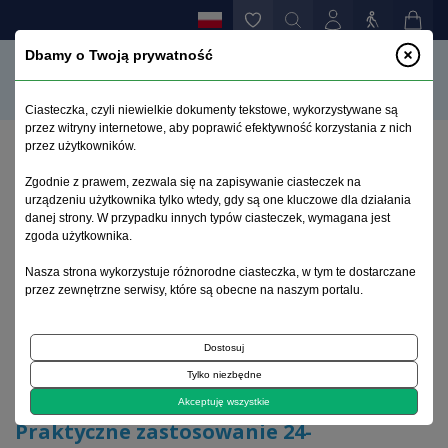
Dbamy o Twoją prywatność
Ciasteczka, czyli niewielkie dokumenty tekstowe, wykorzystywane są
przez witryny internetowe, aby poprawić efektywność korzystania z nich
przez użytkowników.
Strona główna
>
Archiwum
>
zeszyt 2
>
Zgodnie z prawem, zezwala się na zapisywanie ciasteczek na
Praktyczne zastosowanie 24-godzinnego
urządzeniu użytkownika tylko wtedy, gdy są one kluczowe dla działania
kasetowego monitorowania eeg i video/eeg
danej strony. W przypadku innych typów ciasteczek, wymagana jest
zgoda użytkownika.
Archiwum 1992–2014
Nasza strona wykorzystuje różnorodne ciasteczka, w tym te dostarczane
przez zewnętrzne serwisy, które są obecne na naszym portalu.
1993, tom 2, zeszyt 2
Dostosuj
Tylko niezbędne
Padaczka
Akceptuję wszystkie
Praktyczne zastosowanie 24-