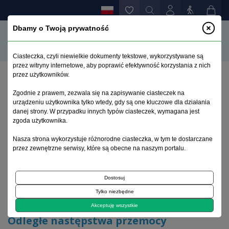
Dbamy o Twoją prywatność
Ciasteczka, czyli niewielkie dokumenty tekstowe, wykorzystywane są
przez witryny internetowe, aby poprawić efektywność korzystania z nich
przez użytkowników.
Strona główna
>
Archiwum
>
zeszyt 3
>
Zgodnie z prawem, zezwala się na zapisywanie ciasteczek na
Odległe następstwa przemocy seksualnej w
urządzeniu użytkownika tylko wtedy, gdy są one kluczowe dla działania
dzieciństwie
danej strony. W przypadku innych typów ciasteczek, wymagana jest
zgoda użytkownika.
Archiwum 1992–2014
Nasza strona wykorzystuje różnorodne ciasteczka, w tym te dostarczane
przez zewnętrzne serwisy, które są obecne na naszym portalu.
1993, tom 2, zeszyt 3
Dostosuj
Tylko niezbędne
Zagadnienia seksuologii
Akceptuję wszystkie
Odległe następstwa przemocy