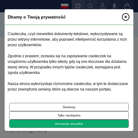
Dbamy o Twoją prywatność
Ciasteczka, czyli niewielkie dokumenty tekstowe, wykorzystywane są
przez witryny internetowe, aby poprawić efektywność korzystania z nich
przez użytkowników.
Strona główna
>
Archiwum
>
suplement 1
>
Zgodnie z prawem, zezwala się na zapisywanie ciasteczek na
REKOMENDACJA No. R (83) 2 dotycząca ochrony
urządzeniu użytkownika tylko wtedy, gdy są one kluczowe dla działania
prawnej osób cierpiących na zaburzenia psychiczne
danej strony. W przypadku innych typów ciasteczek, wymagana jest
przymusowo umieszczanych w zakładach leczniczych
zgoda użytkownika.
Nasza strona wykorzystuje różnorodne ciasteczka, w tym te dostarczane
przez zewnętrzne serwisy, które są obecne na naszym portalu.
Archiwum 1992–2014
Dostosuj
1994, tom 3, suplement 1
Tylko niezbędne
Akceptuję wszystkie
Artykuł oryginalny