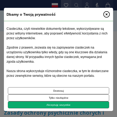
Dbamy o Twoją prywatność
Ciasteczka, czyli niewielkie dokumenty tekstowe, wykorzystywane są
przez witryny internetowe, aby poprawić efektywność korzystania z nich
przez użytkowników.
Strona główna
>
Archiwum
>
suplement 1
>
Zgodnie z prawem, zezwala się na zapisywanie ciasteczek na
Zasady ochrony psychicznie chorych i poprawy opieki
urządzeniu użytkownika tylko wtedy, gdy są one kluczowe dla działania
psychiatrycznej
danej strony. W przypadku innych typów ciasteczek, wymagana jest
zgoda użytkownika.
Archiwum 1992–2014
Nasza strona wykorzystuje różnorodne ciasteczka, w tym te dostarczane
przez zewnętrzne serwisy, które są obecne na naszym portalu.
1994, tom 3, suplement 1
Dostosuj
Tylko niezbędne
Artykuł oryginalny
Akceptuję wszystkie
Zasady ochrony psychicznie chorych i