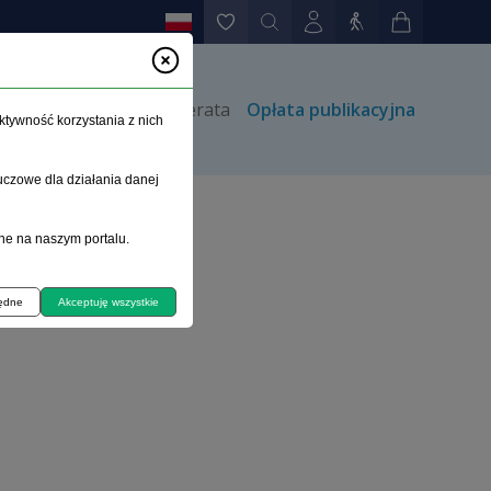
rów
Kontakt
Prenumerata
Opłata publikacyjna
ktywność korzystania z nich
uczowe dla działania danej
ne na naszym portalu.
będne
Akceptuję wszystkie