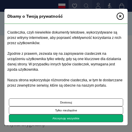
Dbamy o Twoją prywatność
Ciasteczka, czyli niewielkie dokumenty tekstowe, wykorzystywane są
przez witryny internetowe, aby poprawić efektywność korzystania z nich
przez użytkowników.
Strona główna
>
Archiwum
>
zeszyt 4
>
Zgodnie z prawem, zezwala się na zapisywanie ciasteczek na
REKOMENDACJA No. R (83) 2 dotycząca ochrony
urządzeniu użytkownika tylko wtedy, gdy są one kluczowe dla działania
prawnej osób cierpiących na zaburzenia psychiczne
danej strony. W przypadku innych typów ciasteczek, wymagana jest
przymusowo umieszczanych w zakładach leczniczych
zgoda użytkownika.
Nasza strona wykorzystuje różnorodne ciasteczka, w tym te dostarczane
przez zewnętrzne serwisy, które są obecne na naszym portalu.
Archiwum 1992–2014
Dostosuj
1994, tom 3, zeszyt 4
Tylko niezbędne
Akceptuję wszystkie
Artykuł oryginalny