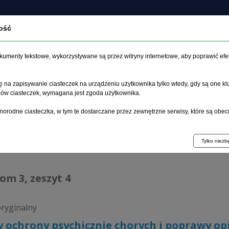
ość
czasopiśmie
Archiwum
Etyka
Instrukcja dla auto
dokumenty tekstowe, wykorzystywane są przez witryny internetowe, aby poprawić efe
 na zapisywanie ciasteczek na urządzeniu użytkownika tylko wtedy, gdy są one kl
ypów ciasteczek, wymagana jest zgoda użytkownika.
główna
>
Archiwum
>
zeszyt 4
>
Zasady ochrony psychicznie cho
norodne ciasteczka, w tym te dostarczane przez zewnętrzne serwisy, które są obec
hiwum 1992–2014
Tylko niez
tom 3, zeszyt 4
oryginalny
 ochrony psychicznie chorych i poprawy opi