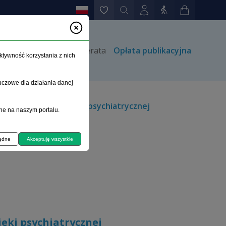
rów
Kontakt
Prenumerata
Opłata publikacyjna
ktywność korzystania z nich
uczowe dla działania danej
rych i poprawy opieki psychiatrycznej
ne na naszym portalu.
będne
Akceptuję wszystkie
eki psychiatrycznej