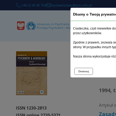
+48 22 45 82 704
wydawnictwo@ipin.edu.pl
Dbamy o Twoją prywatn
O 
Ciasteczka, czyli niewielkie 
przez użytkowników.
Zgodnie z prawem, zezwala się
strony. W przypadku innych t
Strona 
Nasza strona wykorzystuje róż
Arc
Dostosuj
1994, 
Artykuł 
ISSN 1230-2813
Zasady
ISSN online 2720-5371