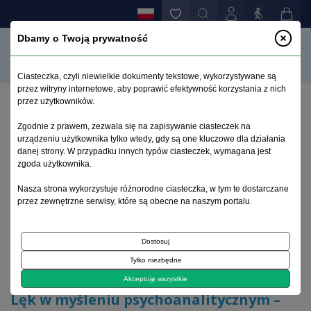
Dbamy o Twoją prywatność
Ciasteczka, czyli niewielkie dokumenty tekstowe, wykorzystywane są
przez witryny internetowe, aby poprawić efektywność korzystania z nich
przez użytkowników.
Strona główna
>
Archiwum
>
suplement 1
>
Zgodnie z prawem, zezwala się na zapisywanie ciasteczek na
Lęk w myśleniu psychoanalitycznym – wybrane
urządzeniu użytkownika tylko wtedy, gdy są one kluczowe dla działania
zagadnienia
danej strony. W przypadku innych typów ciasteczek, wymagana jest
zgoda użytkownika.
Archiwum 1992–2014
Nasza strona wykorzystuje różnorodne ciasteczka, w tym te dostarczane
przez zewnętrzne serwisy, które są obecne na naszym portalu.
1995, tom 4, suplement 1
Dostosuj
Tylko niezbędne
Lęk
Akceptuję wszystkie
Lęk w myśleniu psychoanalitycznym –