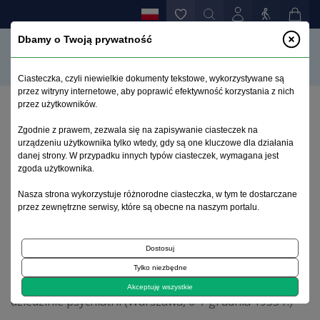
Dbamy o Twoją prywatność
Ciasteczka, czyli niewielkie dokumenty tekstowe, wykorzystywane są
przez witryny internetowe, aby poprawić efektywność korzystania z nich
przez użytkowników.
Strona główna
>
Archiwum
>
zeszyt 4
>
Zgodnie z prawem, zezwala się na zapisywanie ciasteczek na
Wdrażanie Ustawy o ochronie zdrowia psychicznego
urządzeniu użytkownika tylko wtedy, gdy są one kluczowe dla działania
(od stycznia do września 1995 r.)
danej strony. W przypadku innych typów ciasteczek, wymagana jest
zgoda użytkownika.
Archiwum 1992–2014
Nasza strona wykorzystuje różnorodne ciasteczka, w tym te dostarczane
przez zewnętrzne serwisy, które są obecne na naszym portalu.
1995, tom 4, zeszyt 4
Dostosuj
Tylko niezbędne
Narada wojewódzkich i regionalnych konsultantów w
Akceptuję wszystkie
dziedzinie psychiatrii (Warszawa, 6-7 grudnia 1955 r.)