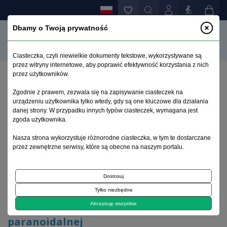
Dbamy o Twoją prywatność
Ciasteczka, czyli niewielkie dokumenty tekstowe, wykorzystywane są
przez witryny internetowe, aby poprawić efektywność korzystania z nich
przez użytkowników.
Strona główna
>
Archiwum
>
zeszyt 3
>
Zgodnie z prawem, zezwala się na zapisywanie ciasteczek na
Treści urojeń w schizofrenii paranoidalnej
urządzeniu użytkownika tylko wtedy, gdy są one kluczowe dla działania
danej strony. W przypadku innych typów ciasteczek, wymagana jest
zgoda użytkownika.
Archiwum 1992–2014
Nasza strona wykorzystuje różnorodne ciasteczka, w tym te dostarczane
przez zewnętrzne serwisy, które są obecne na naszym portalu.
1996, tom 5, zeszyt 3
Dostosuj
Schizofrenia
Tylko niezbędne
Treści urojeń w schizofrenii
Akceptuję wszystkie
paranoidalnej