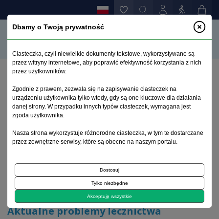
Dbamy o Twoją prywatność
Ciasteczka, czyli niewielkie dokumenty tekstowe, wykorzystywane są
przez witryny internetowe, aby poprawić efektywność korzystania z nich
przez użytkowników.
Strona główna
>
Archiwum
>
zeszyt 4
>
Zgodnie z prawem, zezwala się na zapisywanie ciasteczek na
Aktualne problemy lecznictwa psychiatrycznego i
urządzeniu użytkownika tylko wtedy, gdy są one kluczowe dla działania
zadania nadzoru specjalistycznego
danej strony. W przypadku innych typów ciasteczek, wymagana jest
zgoda użytkownika.
Archiwum 1992–2014
Nasza strona wykorzystuje różnorodne ciasteczka, w tym te dostarczane
przez zewnętrzne serwisy, które są obecne na naszym portalu.
1996, tom 5, zeszyt 4
Dostosuj
Tylko niezbędne
Varia
Akceptuję wszystkie
Aktualne problemy lecznictwa