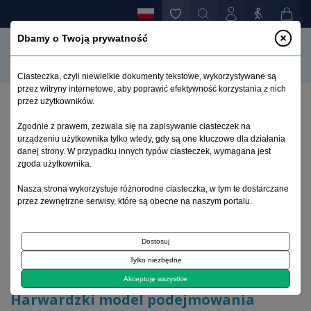
Dbamy o Twoją prywatność
Ciasteczka, czyli niewielkie dokumenty tekstowe, wykorzystywane są
przez witryny internetowe, aby poprawić efektywność korzystania z nich
przez użytkowników.
Strona główna
>
Archiwum
>
suplement 1
>
Zgodnie z prawem, zezwala się na zapisywanie ciasteczek na
Harwardzki model podejmowania decyzji o
urządzeniu użytkownika tylko wtedy, gdy są one kluczowe dla działania
przymusowej hospitalizacji
danej strony. W przypadku innych typów ciasteczek, wymagana jest
zgoda użytkownika.
Archiwum 1992–2014
Nasza strona wykorzystuje różnorodne ciasteczka, w tym te dostarczane
przez zewnętrzne serwisy, które są obecne na naszym portalu.
1997, tom 6, suplement 1
Dostosuj
Tylko niezbędne
Artykuł poglądowy
Akceptuję wszystkie
Harwardzki model podejmowania