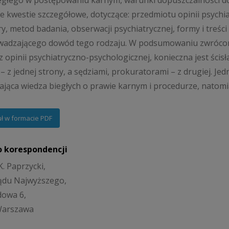
iegłego w postępowaniu karnym, warunki dopuszczalności do
e kwestie szczegółowe, dotyczące: przedmiotu opinii psychiat
ry, metod badania, obserwacji psychiatrycznej, formy i treś
wadzającego dowód tego rodzaju. W podsumowaniu zwrócon
 opinii psychiatryczno-psychologicznej, konieczna jest ści
 – z jednej strony, a sędziami, prokuratorami – z drugiej. J
ająca wiedza biegłych o prawie karnym i procedurze, natomi
uł w formacie PDF
o korespondencji
K. Paprzycki,
ądu Najwyższego,
dowa 6,
Warszawa