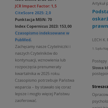
Artykuł 
JCR Impact Factor: 1,5
Podst
CiteScore 2025: 2,0
oskarż
Punktacja MEiN: 70
prawn
Index Copernicus 2023: 153,00
Czasopismo indeksowane w
PubMed.
LECH K.
Zachęcamy nasze Czytelniczki i
1. Sądu N
naszych Czytelników do
kontynuacji, wznowienia lub
Postępy P
rozpoczęcia prenumeraty
Słowa k
postępo
kwartalnika w 2025 roku.
Czasopismo potrzebuje Państwa
Streszc
wsparcia – by stawało się coraz
lepsze i mogło więcej Państwu
Opracowa
zaoferować.
psycholo