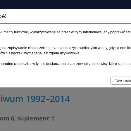
ość
czasopiśmie
Archiwum
Etyka
Instrukcja dla auto
dokumenty tekstowe, wykorzystywane są przez witryny internetowe, aby poprawić efe
 na zapisywanie ciasteczek na urządzeniu użytkownika tylko wtedy, gdy są one kl
ypów ciasteczek, wymagana jest zgoda użytkownika.
główna
>
Archiwum
>
suplement 1
>
norodne ciasteczka, w tym te dostarczane przez zewnętrzne serwisy, które są obec
owe zasady opiniowania sądowo-psychiatrycznego co do p
iczenia w postępowaniu karnym – zagadnienia prawne
Tylko niez
hiwum 1992–2014
tom 6, suplement 1