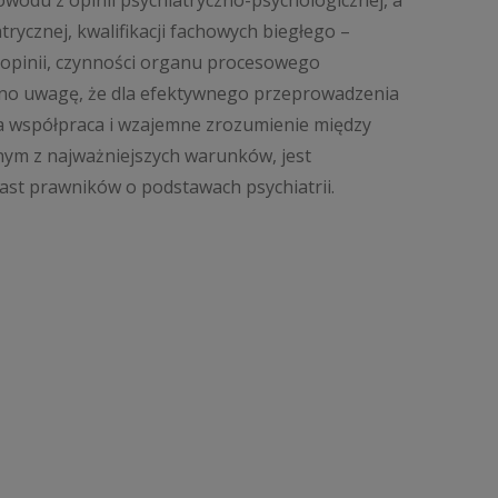
wodu z opinii psychiatryczno-psychologicznej, a
rycznej, kwalifikacji fachowych biegłego –
ci opinii, czynności organu procesowego
o uwagę, że dla efektywnego przeprowadzenia
sła współpraca i wzajemne zrozumienie między
ednym z najważniejszych warunków, jest
ast prawników o podstawach psychiatrii.