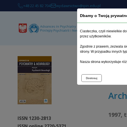
+48 22 45 82 704
wydawnictwo@ipin.edu.pl
Dbamy o Twoją prywatn
O 
Ciasteczka, czyli niewielkie 
przez użytkowników.
Zgodnie z prawem, zezwala się
strony. W przypadku innych t
Strona 
Nasza strona wykorzystuje róż
Podstaw
uczestn
Dostosuj
Arc
1997, 
ISSN 1230-2813
ISSN online 2720-5371