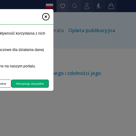
rów
Kontakt
Prenumerata
Opłata publikacyjna
ktywność korzystania z nich
uczowe dla działania danej
ne na naszym portalu.
oczytalności oskarżonego i zdolności jego
będne
Akceptuję wszystkie