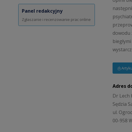
opinii b
następni
Panel redakcyjny
psychiat
Zgłaszanie i recenzowanie prac online
przepro
dowodu z
biegłymi
wystarcz
Artyk
Adres d
Dr Lech 
Sędzia S
ul. Ogro
00-958 