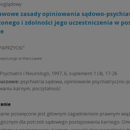
poglądowy
awowe zasady opiniowania sądowo-psychiat
onego i zdolności jego uczestniczenia w 
e
1
 PAPRZYCKI
ajwyższego w Warszawie
sychiatrii i Neurologii, 1997, 6, suplement 1 (4), 17-26
luczowe:
psychiatria sądowa, opiniowanie psychiatryczno-ps
waniu karnym, poczytalność
zenie
nie poświęcone jest głównym zagadnieniom prawnym wiążą
gicznym dla potrzeb sądowego postępowania karnego. Omó