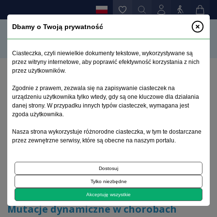
Dbamy o Twoją prywatność
Ciasteczka, czyli niewielkie dokumenty tekstowe, wykorzystywane są
przez witryny internetowe, aby poprawić efektywność korzystania z nich
przez użytkowników.
Strona główna
>
Archiwum
>
zeszyt 1
>
Zgodnie z prawem, zezwala się na zapisywanie ciasteczek na
Mutacje dynamiczne w chorobach zwyrodnieniowych
urządzeniu użytkownika tylko wtedy, gdy są one kluczowe dla działania
układu nerwowego
danej strony. W przypadku innych typów ciasteczek, wymagana jest
zgoda użytkownika.
Archiwum 1992–2014
Nasza strona wykorzystuje różnorodne ciasteczka, w tym te dostarczane
przez zewnętrzne serwisy, które są obecne na naszym portalu.
1997, tom 6, zeszyt 1
Dostosuj
Tylko niezbędne
Neurogenetyka
Akceptuję wszystkie
Mutacje dynamiczne w chorobach