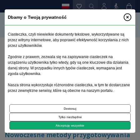
Dbamy o Twoją prywatność
Ciasteczka, czyli niewielkie dokumenty tekstowe, wykorzystywane są
przez witryny internetowe, aby poprawić efektywność korzystania z nich
przez użytkowników.
Strona główna
>
Archiwum
>
zeszyt 1
>
Zgodnie z prawem, zezwala się na zapisywanie ciasteczek na
Nowoczesne metody przygotowywania osadów płynu
urządzeniu użytkownika tylko wtedy, gdy są one kluczowe dla działania
mózgowo-rdzeniowego
danej strony. W przypadku innych typów ciasteczek, wymagana jest
zgoda użytkownika.
Archiwum 1992–2014
Nasza strona wykorzystuje różnorodne ciasteczka, w tym te dostarczane
przez zewnętrzne serwisy, które są obecne na naszym portalu.
1997, tom 6, zeszyt 1
Dostosuj
Tylko niezbędne
Diagnostyka plynu mózgowo rdzeniowego
Akceptuję wszystkie
Nowoczesne metody przygotowywania