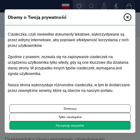
Dbamy o Twoją prywatność
Ciasteczka, czyli niewielkie dokumenty tekstowe, wykorzystywane są
przez witryny internetowe, aby poprawić efektywność korzystania z nich
przez użytkowników.
Strona główna
>
Archiwum
>
zeszyt 1
>
Zgodnie z prawem, zezwala się na zapisywanie ciasteczek na
Oligoklonalna IgG oraz podklasy IgG w chorobach
urządzeniu użytkownika tylko wtedy, gdy są one kluczowe dla działania
układu nerwowego o podłożu immunologicznym:
danej strony. W przypadku innych typów ciasteczek, wymagana jest
znaczenie w diagnostyce oraz ocenie wyników
zgoda użytkownika.
leczenia
Nasza strona wykorzystuje różnorodne ciasteczka, w tym te dostarczane
przez zewnętrzne serwisy, które są obecne na naszym portalu.
Archiwum 1992–2014
Dostosuj
Tylko niezbędne
1997, tom 6, zeszyt 1
Akceptuję wszystkie
Diagnostyka plynu mózgowo rdzeniowego