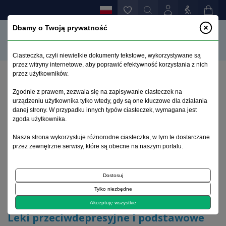
Dbamy o Twoją prywatność
Ciasteczka, czyli niewielkie dokumenty tekstowe, wykorzystywane są
przez witryny internetowe, aby poprawić efektywność korzystania z nich
przez użytkowników.
Strona główna
>
Archiwum
>
zeszyt 2
>
Zgodnie z prawem, zezwala się na zapisywanie ciasteczek na
Leki przeciwdepresyjne i podstawowe zasady
urządzeniu użytkownika tylko wtedy, gdy są one kluczowe dla działania
leczenia depresji
danej strony. W przypadku innych typów ciasteczek, wymagana jest
zgoda użytkownika.
Archiwum 1992–2014
Nasza strona wykorzystuje różnorodne ciasteczka, w tym te dostarczane
przez zewnętrzne serwisy, które są obecne na naszym portalu.
1997, tom 6, zeszyt 2
Dostosuj
Tylko niezbędne
Zaburzenia afektywne
Akceptuję wszystkie
Leki przeciwdepresyjne i podstawowe