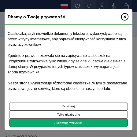
Dbamy o Twoją prywatność
Ciasteczka, czyli niewielkie dokumenty tekstowe, wykorzystywane są
przez witryny internetowe, aby poprawić efektywność korzystania z nich
przez użytkowników.
Strona główna
>
Archiwum
>
zeszyt 2
>
Zgodnie z prawem, zezwala się na zapisywanie ciasteczek na
Rola nowych atypowych neuroleptyków w leczeniu
urządzeniu użytkownika tylko wtedy, gdy są one kluczowe dla działania
schizofrenii. Sprawozdanie z wybranych sympozjów
danej strony. W przypadku innych typów ciasteczek, wymagana jest
150 Zjazdu Amerykańskiego Towarzystwa
zgoda użytkownika.
Psychiatrycznego
Nasza strona wykorzystuje różnorodne ciasteczka, w tym te dostarczane
przez zewnętrzne serwisy, które są obecne na naszym portalu.
Archiwum 1992–2014
Dostosuj
Tylko niezbędne
1997, tom 6, zeszyt 2
Akceptuję wszystkie
Sprawozdanie