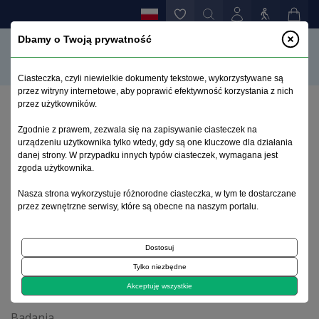
Dbamy o Twoją prywatność
Ciasteczka, czyli niewielkie dokumenty tekstowe, wykorzystywane są
przez witryny internetowe, aby poprawić efektywność korzystania z nich
przez użytkowników.
Strona główna
>
Archiwum
>
zeszyt 4
>
Zgodnie z prawem, zezwala się na zapisywanie ciasteczek na
Badania nad skutecznością psychoterapii w leczeniu
urządzeniu użytkownika tylko wtedy, gdy są one kluczowe dla działania
pacjentów z zaburzeniami nerwicowymi i z
danej strony. W przypadku innych typów ciasteczek, wymagana jest
zaburzeniami osobowości w Polsce w latach 1960-
zgoda użytkownika.
1995
Nasza strona wykorzystuje różnorodne ciasteczka, w tym te dostarczane
przez zewnętrzne serwisy, które są obecne na naszym portalu.
Archiwum 1992–2014
Dostosuj
Tylko niezbędne
1997, tom 6, zeszyt 4
Akceptuję wszystkie
Badania