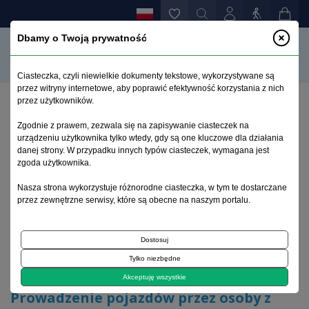
Dbamy o Twoją prywatność
Ciasteczka, czyli niewielkie dokumenty tekstowe, wykorzystywane są
przez witryny internetowe, aby poprawić efektywność korzystania z nich
przez użytkowników.
Strona główna
>
Archiwum
>
zeszyt 4
>
Zgodnie z prawem, zezwala się na zapisywanie ciasteczek na
Prowadzenie pojazdów przez osoby z zaburzeniami
urządzeniu użytkownika tylko wtedy, gdy są one kluczowe dla działania
psychicznymi
danej strony. W przypadku innych typów ciasteczek, wymagana jest
zgoda użytkownika.
Archiwum 1992–2014
Nasza strona wykorzystuje różnorodne ciasteczka, w tym te dostarczane
przez zewnętrzne serwisy, które są obecne na naszym portalu.
1997, tom 6, zeszyt 4
Dostosuj
Tylko niezbędne
Problemy orzecznicze
Akceptuję wszystkie
Prowadzenie pojazdów przez osoby z