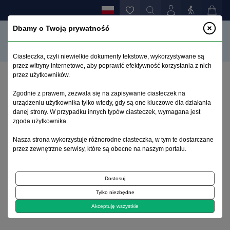
Dbamy o Twoją prywatność
Ciasteczka, czyli niewielkie dokumenty tekstowe, wykorzystywane są
przez witryny internetowe, aby poprawić efektywność korzystania z nich
przez użytkowników.
Strona główna
>
Archiwum
>
zeszyt 4
>
Zgodnie z prawem, zezwala się na zapisywanie ciasteczek na
Skorowidz autorów tomu 6 (1997)
urządzeniu użytkownika tylko wtedy, gdy są one kluczowe dla działania
danej strony. W przypadku innych typów ciasteczek, wymagana jest
zgoda użytkownika.
Archiwum 1992–2014
Nasza strona wykorzystuje różnorodne ciasteczka, w tym te dostarczane
przez zewnętrzne serwisy, które są obecne na naszym portalu.
1997, tom 6, zeszyt 4
Dostosuj
Wspomnienie
Tylko niezbędne
Skorowidz autorów tomu 6 (1997)
Akceptuję wszystkie