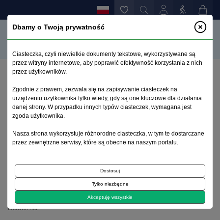
Dbamy o Twoją prywatność
Ciasteczka, czyli niewielkie dokumenty tekstowe, wykorzystywane są
przez witryny internetowe, aby poprawić efektywność korzystania z nich
przez użytkowników.
Strona główna
>
Archiwum
>
zeszyt 4
>
Zgodnie z prawem, zezwala się na zapisywanie ciasteczek na
Styl radzenia sobie z zaburzeniami nerwicowymi –
urządzeniu użytkownika tylko wtedy, gdy są one kluczowe dla działania
uwarunkowania i podatność na zmiany pod wpływem
danej strony. W przypadku innych typów ciasteczek, wymagana jest
psychoterapii
zgoda użytkownika.
Nasza strona wykorzystuje różnorodne ciasteczka, w tym te dostarczane
przez zewnętrzne serwisy, które są obecne na naszym portalu.
Archiwum 1992–2014
Dostosuj
1997, tom 6, zeszyt 4
Tylko niezbędne
Akceptuję wszystkie
Badania