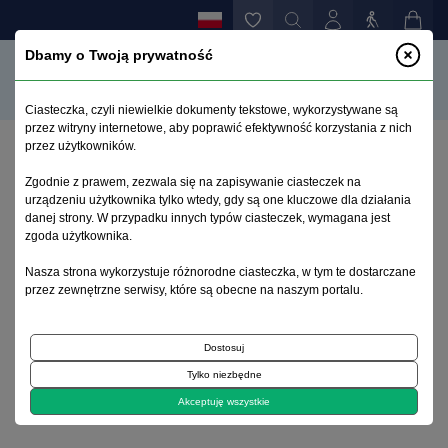
Dbamy o Twoją prywatność
Ciasteczka, czyli niewielkie dokumenty tekstowe, wykorzystywane są
przez witryny internetowe, aby poprawić efektywność korzystania z nich
przez użytkowników.
Strona główna
>
Archiwum
>
zeszyt 4
>
Zgodnie z prawem, zezwala się na zapisywanie ciasteczek na
Zaburzenia osobowości w świetle ICD-10
urządzeniu użytkownika tylko wtedy, gdy są one kluczowe dla działania
danej strony. W przypadku innych typów ciasteczek, wymagana jest
zgoda użytkownika.
Archiwum 1992–2014
Nasza strona wykorzystuje różnorodne ciasteczka, w tym te dostarczane
przez zewnętrzne serwisy, które są obecne na naszym portalu.
1997, tom 6, zeszyt 4
Dostosuj
Nerwice i zaburzenia osobowości koncepcje
Tylko niezbędne
Zaburzenia osobowości w świetle ICD-10
Akceptuję wszystkie