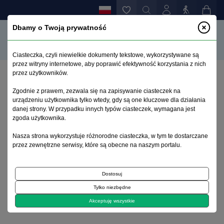
Dbamy o Twoją prywatność
Ciasteczka, czyli niewielkie dokumenty tekstowe, wykorzystywane są
przez witryny internetowe, aby poprawić efektywność korzystania z nich
przez użytkowników.
Strona główna
>
Archiwum
>
suplement 3
>
Zgodnie z prawem, zezwala się na zapisywanie ciasteczek na
Słowo wstępne
urządzeniu użytkownika tylko wtedy, gdy są one kluczowe dla działania
danej strony. W przypadku innych typów ciasteczek, wymagana jest
zgoda użytkownika.
Archiwum 1992–2014
Nasza strona wykorzystuje różnorodne ciasteczka, w tym te dostarczane
przez zewnętrzne serwisy, które są obecne na naszym portalu.
1998, tom 7, suplement 3
Dostosuj
Artykuł oryginalny
Tylko niezbędne
Słowo wstępne
Akceptuję wszystkie