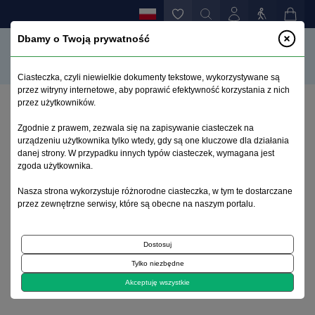
Dbamy o Twoją prywatność
Ciasteczka, czyli niewielkie dokumenty tekstowe, wykorzystywane są
przez witryny internetowe, aby poprawić efektywność korzystania z nich
przez użytkowników.
Strona główna
>
Archiwum
>
zeszyt 3
>
Zgodnie z prawem, zezwala się na zapisywanie ciasteczek na
Gustaw Neusser 1840-1904
urządzeniu użytkownika tylko wtedy, gdy są one kluczowe dla działania
danej strony. W przypadku innych typów ciasteczek, wymagana jest
zgoda użytkownika.
Archiwum 1992–2014
Nasza strona wykorzystuje różnorodne ciasteczka, w tym te dostarczane
przez zewnętrzne serwisy, które są obecne na naszym portalu.
1998, tom 7, zeszyt 3
Dostosuj
Na okładce
Tylko niezbędne
Gustaw Neusser 1840-1904
Akceptuję wszystkie