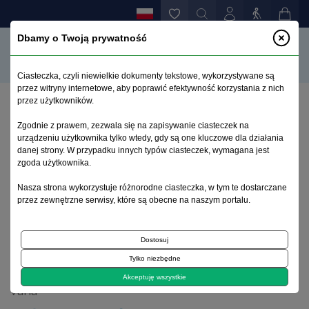
Dbamy o Twoją prywatność
Ciasteczka, czyli niewielkie dokumenty tekstowe, wykorzystywane są
przez witryny internetowe, aby poprawić efektywność korzystania z nich
przez użytkowników.
Strona główna
>
Archiwum
>
zeszyt 1
>
Zgodnie z prawem, zezwala się na zapisywanie ciasteczek na
Wpływ zaburzeń ruchowych i czynników
urządzeniu użytkownika tylko wtedy, gdy są one kluczowe dla działania
emocjonalnych na przebieg relaksacji u chorych z
danej strony. W przypadku innych typów ciasteczek, wymagana jest
organicznymi uszkodzeniami mózgu
zgoda użytkownika.
Nasza strona wykorzystuje różnorodne ciasteczka, w tym te dostarczane
przez zewnętrzne serwisy, które są obecne na naszym portalu.
Archiwum 1992–2014
Dostosuj
1999, tom 8, zeszyt 1
Tylko niezbędne
Akceptuję wszystkie
Varia