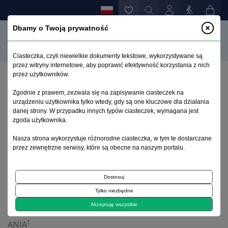
Dbamy o Twoją prywatność
Ciasteczka, czyli niewielkie dokumenty tekstowe, wykorzystywane są
przez witryny internetowe, aby poprawić efektywność korzystania z nich
przez użytkowników.
Strona główna
>
Archiwum
>
zeszyt 2
>
List
Zgodnie z prawem, zezwala się na zapisywanie ciasteczek na
urządzeniu użytkownika tylko wtedy, gdy są one kluczowe dla działania
danej strony. W przypadku innych typów ciasteczek, wymagana jest
Archiwum 1992–2014
zgoda użytkownika.
Nasza strona wykorzystuje różnorodne ciasteczka, w tym te dostarczane
1999, tom 8, zeszyt 2
przez zewnętrzne serwisy, które są obecne na naszym portalu.
Własnym głosem
Dostosuj
Tylko niezbędne
List
Akceptuję wszystkie
1
ANIA