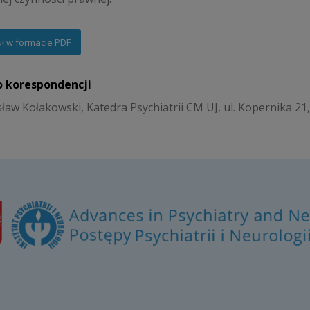
uł w formacie PDF
o korespondencji
sław Kołakowski, Katedra Psychiatrii CM UJ, ul. Kopernika 2