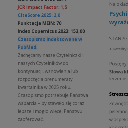
Na okła
JCR Impact Factor: 1,5
Psychi
CiteScore 2025: 2,0
wyraże
Punktacja MEiN: 70
Index Copernicus 2023: 153,00
STANIS
Czasopismo indeksowane w
PubMed.
1. Katedry
Zachęcamy nasze Czytelniczki i
naszych Czytelników do
Postępy P
kontynuacji, wznowienia lub
Słowa k
leczenie
rozpoczęcia prenumeraty
kwartalnika w 2025 roku.
Streszc
Czasopismo potrzebuje Państwa
wsparcia – by stawało się coraz
Zewnętrz
lepsze i mogło więcej Państwu
pisemneg
zaoferować.
w aspekc
konkretn