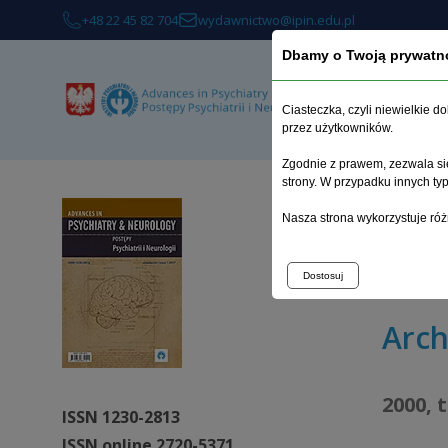
+48 22 45 82 704
wydawnictwo@ipin.edu.pl
Dbamy o Twoją prywatn
O 
Ciasteczka, czyli niewielkie 
przez użytkowników.
Zgodnie z prawem, zezwala się
strony. W przypadku innych t
Strona 
Nasza strona wykorzystuje róż
Psychicz
i podob
Dostosuj
Arc
2000, 
ISSN 1230-2813
ISSN online 2720-5371