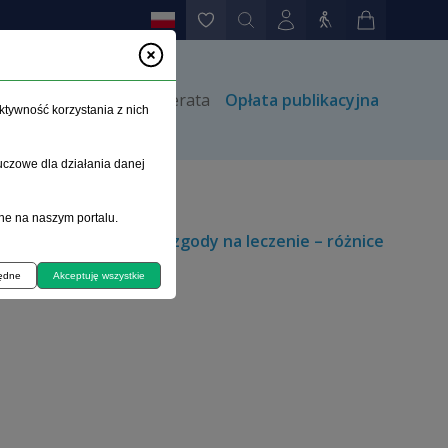
rów
Kontakt
Prenumerata
Opłata publikacyjna
ktywność korzystania z nich
uczowe dla działania danej
ne na naszym portalu.
eństwa oraz wyrażenia zgody na leczenie – różnice
będne
Akceptuję wszystkie