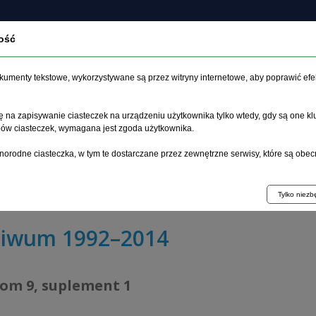
ość
czasopiśmie
Archiwum
Etyka
Instrukcja dla auto
dokumenty tekstowe, wykorzystywane są przez witryny internetowe, aby poprawić efe
 na zapisywanie ciasteczek na urządzeniu użytkownika tylko wtedy, gdy są one kl
ypów ciasteczek, wymagana jest zgoda użytkownika.
główna
>
Archiwum
>
suplement 1
>
norodne ciasteczka, w tym te dostarczane przez zewnętrzne serwisy, które są obec
na zdolność do złożenia oświadczenia woli, zawarcia małż
ieństwa
Tylko niez
hiwum 1992–2014
tom 9, suplement 1