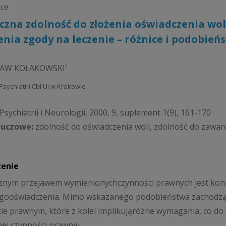
dce
czna zdolność do złożenia oświadczenia wo
nia zgody na leczenie – różnice i podobień
1
ŁAW KOŁAKOWSKI
 Psychiatrii CM UJ w Krakowie
sychiatrii i Neurologii, 2000, 9, suplement 1(9), 161-170
luczowe:
zdolność do oświadczenia woli, zdolność do zawar
zenie
nym przejawem wymienionychczynności prawnych jest koni
ooświadczenia. Mimo wskazanego podobieństwa zachodząmi
ie prawnym, które z kolei implikująróżne wymagania, co do
ej czynności prawnej.