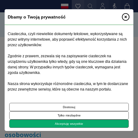
Dbamy o Twoją prywatność
Ciasteczka, czyli niewielkie dokumenty tekstowe, wykorzystywane są
przez witryny internetowe, aby poprawić efektywność korzystania z nich
przez użytkowników.
Strona główna
>
Archiwum
>
suplement 2
>
Zgodnie z prawem, zezwala się na zapisywanie ciasteczek na
Biologiczne korelaty zaburzeń osobowości
urządzeniu użytkownika tylko wtedy, gdy są one kluczowe dla działania
danej strony. W przypadku innych typów ciasteczek, wymagana jest
zgoda użytkownika.
Archiwum 1992–2014
Nasza strona wykorzystuje różnorodne ciasteczka, w tym te dostarczane
przez zewnętrzne serwisy, które są obecne na naszym portalu.
2000, tom 9, suplement 2
Dostosuj
Na okładce
Tylko niezbędne
Biologiczne korelaty zaburzeń
Akceptuję wszystkie
osobowości