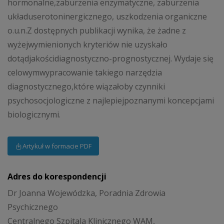
hormonalne,zaburzenia enzymatyczne, zaburzenia
układuserotoninergicznego, uszkodzenia organiczne
o.u.n.Z dostępnych publikacji wynika, że żadne z
wyżejwymienionych kryteriów nie uzyskało
dotądjakościdiagnostyczno-prognostycznej. Wydaje się
celowymwypracowanie takiego narzędzia
diagnostycznego,które wiązałoby czynniki
psychosocjologiczne z najlepiejpoznanymi koncepcjami
biologicznymi.
Artykuł w formacie PDF
Adres do korespondencji
Dr Joanna Wojewódzka, Poradnia Zdrowia
Psychicznego
Centralnego Szpitala Klinicznego WAM,