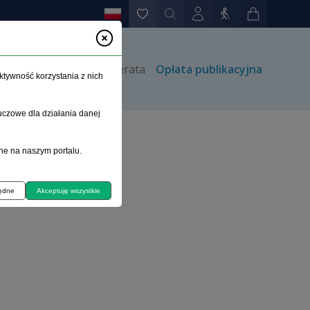
rów
Kontakt
Prenumerata
Opłata publikacyjna
ktywność korzystania z nich
uczowe dla działania danej
ne na naszym portalu.
cych przestępstwa
będne
Akceptuję wszystkie