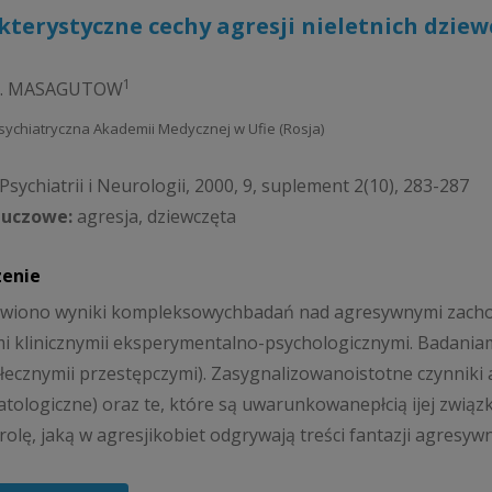
terystyczne cechy agresji nieletnich dzie
1
M. MASAGUTOW
 Psychiatryczna Akademii Medycznej w Ufie (Rosja)
Psychiatrii i Neurologii, 2000, 9, suplement 2(10), 283-287
luczowe:
agresja, dziewczęta
zenie
awiono wyniki kompleksowychbadań nad agresywnymi zacho
 klinicznymii eksperymentalno-psychologicznymi. Badania
łecznymii przestępczymi). Zasygnalizowanoistotne czynniki 
tologiczne) oraz te, które są uwarunkowanepłcią ijej zwią
rolę, jaką w agresjikobiet odgrywają treści fantazji agresyw