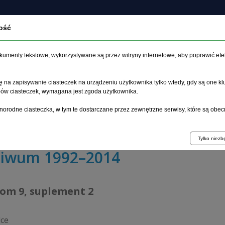
ość
czasopiśmie
Archiwum
Etyka
Instrukcja dla auto
dokumenty tekstowe, wykorzystywane są przez witryny internetowe, aby poprawić efe
 na zapisywanie ciasteczek na urządzeniu użytkownika tylko wtedy, gdy są one kl
ypów ciasteczek, wymagana jest zgoda użytkownika.
główna
>
Archiwum
>
suplement 2
>
norodne ciasteczka, w tym te dostarczane przez zewnętrzne serwisy, które są obec
rystyczne cechy agresji nieletnich dziewcząt popełniają
Tylko niez
hiwum 1992–2014
tom 9, suplement 2
dce