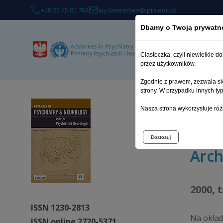
+48 22 45 82 704
wydawnictwo@ipin.edu.pl
Dbamy o Twoją prywatn
O 
Ciasteczka, czyli niewielkie 
przez użytkowników.
Zgodnie z prawem, zezwala się
strony. W przypadku innych t
Strona 
Nasza strona wykorzystuje róż
Charakte
Dostosuj
Arc
2000, 
ISSN 1230-2813
Na okła
ISSN online 2720-5371