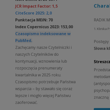
Charak
JCR Impact Factor: 1,5
CiteScore 2025: 2,0
Punktacja MEiN: 70
RADIK 
Index Copernicus 2023: 153,00
1. Klinika
Czasopismo indeksowane w
PubMed.
Postępy 
Zachęcamy nasze Czytelniczki i
Słowa k
naszych Czytelników do
kontynuacji, wznowienia lub
Streszc
rozpoczęcia prenumeraty
Przedst
kwartalnika w 2025 roku.
metodami
Czasopismo potrzebuje Państwa
(antyspo
wsparcia – by stawało się coraz
psychopa
lepsze i mogło więcej Państwu
znaczną 
zaoferować.