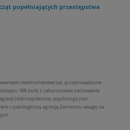
wcząt popełniających przestępstwa
waniami nieletnichdziewcząt, przeprowadzone
miobjęto 188 osób z zaburzeniami zachowania
agresji (mikrospołeczne, psychologicznei
zkiem z patologiczną agresją.Zwrócono uwagę na
nych.