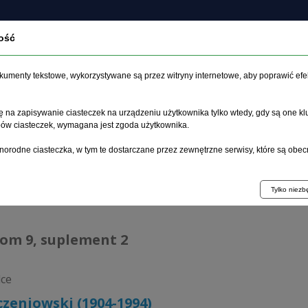
ość
czasopiśmie
Archiwum
Etyka
Instrukcja dla auto
dokumenty tekstowe, wykorzystywane są przez witryny internetowe, aby poprawić efe
 na zapisywanie ciasteczek na urządzeniu użytkownika tylko wtedy, gdy są one kl
ypów ciasteczek, wymagana jest zgoda użytkownika.
główna
>
Archiwum
>
suplement 2
>
Jan Szczeniowski (1904-199
norodne ciasteczka, w tym te dostarczane przez zewnętrzne serwisy, które są obec
hiwum 1992–2014
Tylko niez
tom 9, suplement 2
dce
czeniowski (1904-1994)