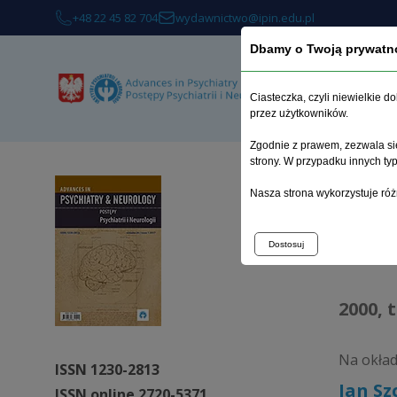
+48 22 45 82 704
wydawnictwo@ipin.edu.pl
Dbamy o Twoją prywatn
O 
Ciasteczka, czyli niewielkie 
przez użytkowników.
Zgodnie z prawem, zezwala się
strony. W przypadku innych t
Strona 
Nasza strona wykorzystuje róż
Arc
Dostosuj
2000, 
Na okła
ISSN 1230-2813
Jan Sz
ISSN online 2720-5371