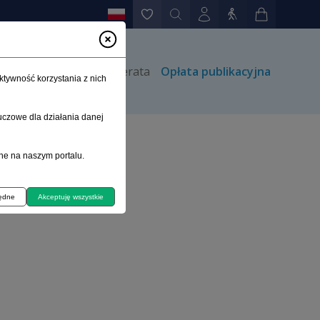
rów
Kontakt
Prenumerata
Opłata publikacyjna
ktywność korzystania z nich
uczowe dla działania danej
4)
ne na naszym portalu.
będne
Akceptuję wszystkie