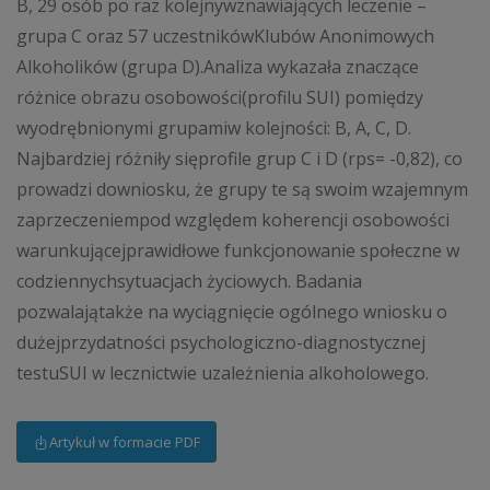
B, 29 osób po raz kolejnywznawiających leczenie –
grupa C oraz 57 uczestnikówKlubów Anonimowych
Alkoholików (grupa D).Analiza wykazała znaczące
różnice obrazu osobowości(profilu SUI) pomiędzy
wyodrębnionymi grupamiw kolejności: B, A, C, D.
Najbardziej różniły sięprofile grup C i D (rps= -0,82), co
prowadzi downiosku, że grupy te są swoim wzajemnym
zaprzeczeniempod względem koherencji osobowości
warunkującejprawidłowe funkcjonowanie społeczne w
codziennychsytuacjach życiowych. Badania
pozwalajątakże na wyciągnięcie ogólnego wniosku o
dużejprzydatności psychologiczno-diagnostycznej
testuSUI w lecznictwie uzależnienia alkoholowego.
Artykuł w formacie PDF