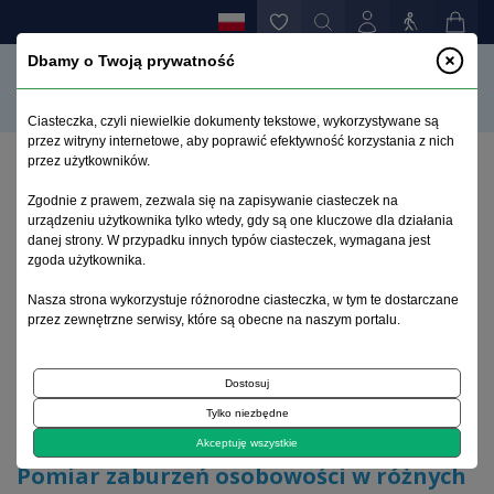
Dbamy o Twoją prywatność
Ciasteczka, czyli niewielkie dokumenty tekstowe, wykorzystywane są
przez witryny internetowe, aby poprawić efektywność korzystania z nich
przez użytkowników.
Strona główna
>
Archiwum
>
suplement 2
>
Zgodnie z prawem, zezwala się na zapisywanie ciasteczek na
Pomiar zaburzeń osobowości w różnych fazach
urządzeniu użytkownika tylko wtedy, gdy są one kluczowe dla działania
alkoholizmu za pomocą testu SUI
danej strony. W przypadku innych typów ciasteczek, wymagana jest
zgoda użytkownika.
Archiwum 1992–2014
Nasza strona wykorzystuje różnorodne ciasteczka, w tym te dostarczane
przez zewnętrzne serwisy, które są obecne na naszym portalu.
2000, tom 9, suplement 2
Dostosuj
Tylko niezbędne
Na okładce
Akceptuję wszystkie
Pomiar zaburzeń osobowości w różnych