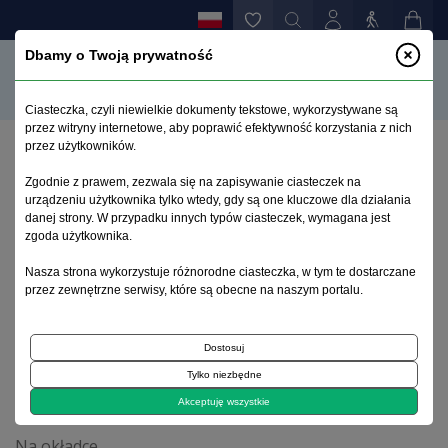
Dbamy o Twoją prywatność
Ciasteczka, czyli niewielkie dokumenty tekstowe, wykorzystywane są
przez witryny internetowe, aby poprawić efektywność korzystania z nich
przez użytkowników.
Strona główna
>
Archiwum
>
suplement 2
>
Zgodnie z prawem, zezwala się na zapisywanie ciasteczek na
XVI MIĘDZYNARODOWA KONFERENCJA NAUKOWO-
urządzeniu użytkownika tylko wtedy, gdy są one kluczowe dla działania
SZKOLENIOWA, RYBNIK, 22-24 KWIETNIA 1999 R.
danej strony. W przypadku innych typów ciasteczek, wymagana jest
ZABURZENIA OSOBOWOŚCI W OPINIOWANIU
zgoda użytkownika.
SĄDOWO-PSYCHIATRYCZNO-PSYCHOLOGICZNYM
Nasza strona wykorzystuje różnorodne ciasteczka, w tym te dostarczane
przez zewnętrzne serwisy, które są obecne na naszym portalu.
Archiwum 1992–2014
Dostosuj
Tylko niezbędne
2000, tom 9, suplement 2
Akceptuję wszystkie
Na okładce