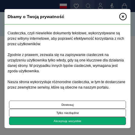
Dbamy o Twoją prywatność
Ciasteczka, czyli niewielkie dokumenty tekstowe, wykorzystywane są
przez witryny internetowe, aby poprawić efektywność korzystania z nich
przez użytkowników.
Strona główna
>
Archiwum
>
suplement 3
>
Zgodnie z prawem, zezwala się na zapisywanie ciasteczek na
Ciąża rzekoma: opis przypadku
urządzeniu użytkownika tylko wtedy, gdy są one kluczowe dla działania
danej strony. W przypadku innych typów ciasteczek, wymagana jest
zgoda użytkownika.
Archiwum 1992–2014
Nasza strona wykorzystuje różnorodne ciasteczka, w tym te dostarczane
przez zewnętrzne serwisy, które są obecne na naszym portalu.
2000, tom 9, suplement 3
Dostosuj
Diagnostyka
Tylko niezbędne
Ciąża rzekoma: opis przypadku
Akceptuję wszystkie