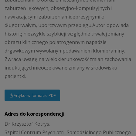
zaburzeń lękowych, obsesyjno-kompulsyjnych i
nawracającymi zaburzeniamidepresyjnymi o
długotrwałym, uporczywym przebiegu.Autor opowiada
historię niezwykle szybkieji względnie trwałej zmiany
obrazu klinicznego pojatrogennym napadzie
drgawkowym wywołanympodawaniem klomipraminy.
Zwraca uwagę na wielokierunkowośćzmian zachowania
indukującychnieoczekiwane zmiany w środowisku
pacjentki.
Artykuł w formacie PDF
Adres do korespondencji
Dr Krzysztof Kotrys,
Szpital Centrum Psychiatrii Samodzielnego Publicznego