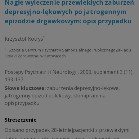
Nagłe wyleczenie przewlekłych zaburzeń
depresyjno-lękowych po jatrogennym
epizodzie drgawkowym: opis przypadku
1
Krzysztof Kotrys
1. Szpitala Centrum Psychiatrii Samodzielnego PublicznegoZakładu
Opieki Zdrowotnej w Katowicach
Postępy Psychiatrii i Neurologii, 2000, suplement 3 (11),
133-137
Słowa kluczowe:
zaburzenia depresyjno-lękowe,
jatrogenny epizod polekowy, klomipramina,
opisprzypadku
Streszczenie
Opisano przypadek 28-letniejpacjentki z przewlekłymi
zaburzeniami o obraziemieszanym, z elementami