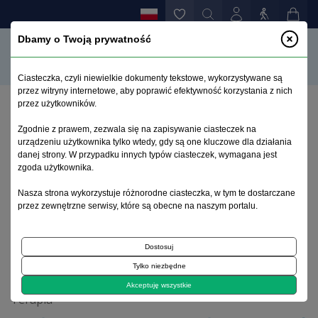
Dbamy o Twoją prywatność
Ciasteczka, czyli niewielkie dokumenty tekstowe, wykorzystywane są
przez witryny internetowe, aby poprawić efektywność korzystania z nich
przez użytkowników.
Strona główna
>
Archiwum
>
suplement 3
>
Zgodnie z prawem, zezwala się na zapisywanie ciasteczek na
Nagłe wyleczenie przewlekłych zaburzeń depresyjno-
urządzeniu użytkownika tylko wtedy, gdy są one kluczowe dla działania
lękowych po jatrogennym epizodzie drgawkowym:
danej strony. W przypadku innych typów ciasteczek, wymagana jest
opis przypadku
zgoda użytkownika.
Nasza strona wykorzystuje różnorodne ciasteczka, w tym te dostarczane
przez zewnętrzne serwisy, które są obecne na naszym portalu.
Archiwum 1992–2014
Dostosuj
2000, tom 9, suplement 3
Tylko niezbędne
Akceptuję wszystkie
Terapia