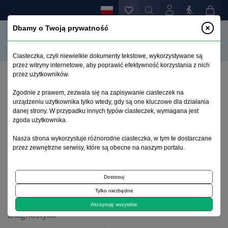
Dbamy o Twoją prywatność
Ciasteczka, czyli niewielkie dokumenty tekstowe, wykorzystywane są
przez witryny internetowe, aby poprawić efektywność korzystania z nich
przez użytkowników.
Strona główna
>
Archiwum
>
suplement 3
>
Zgodnie z prawem, zezwala się na zapisywanie ciasteczek na
Odwracalne zespoły euforyczne po próbie
urządzeniu użytkownika tylko wtedy, gdy są one kluczowe dla działania
samobójczej w przebiegu depresji: opis trzech
danej strony. W przypadku innych typów ciasteczek, wymagana jest
przypadków
zgoda użytkownika.
Nasza strona wykorzystuje różnorodne ciasteczka, w tym te dostarczane
przez zewnętrzne serwisy, które są obecne na naszym portalu.
Archiwum 1992–2014
Dostosuj
2000, tom 9, suplement 3
Tylko niezbędne
Akceptuję wszystkie
Diagnostyka