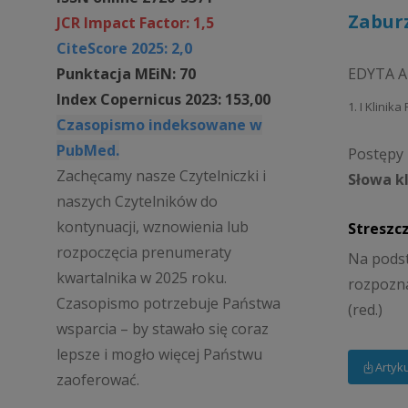
Zabur
JCR Impact Factor: 1,5
CiteScore 2025: 2,0
Punktacja MEiN: 70
EDYTA 
Index Copernicus 2023: 153,00
1. I Klinik
Czasopismo indeksowane w
PubMed.
Postępy P
Zachęcamy nasze Czytelniczki i
Słowa k
naszych Czytelników do
kontynuacji, wznowienia lub
Streszc
rozpoczęcia prenumeraty
Na podst
kwartalnika w 2025 roku.
rozpozn
Czasopismo potrzebuje Państwa
(red.)
wsparcia – by stawało się coraz
lepsze i mogło więcej Państwu
Artyk
zaoferować.