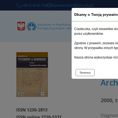
+48 22 45 82 704
wydawnictwo@ipin.edu.pl
Dbamy o Twoją prywatn
O 
Ciasteczka, czyli niewielkie 
przez użytkowników.
Zgodnie z prawem, zezwala się
strony. W przypadku innych t
Strona 
Nasza strona wykorzystuje róż
Zaburze
Dostosuj
Arc
2000, 
ISSN 1230-2813
Diagnos
ISSN online 2720-5371