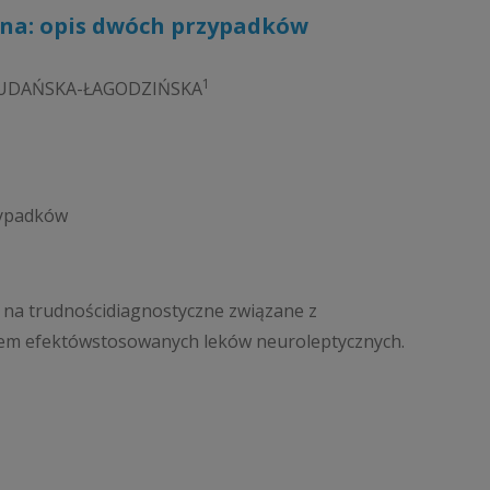
ona: opis dwóch przypadków
1
UDAŃSKA-ŁAGODZIŃSKA
zypadków
na trudnościdiagnostyczne związane z
em efektówstosowanych leków neuroleptycznych.