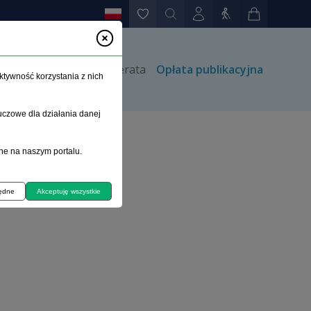
rów
Kontakt
Prenumerata
Opłata publikacyjna
ktywność korzystania z nich
uczowe dla działania danej
ne na naszym portalu.
 przypadków
będne
Akceptuję wszystkie