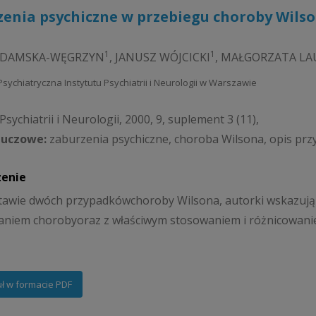
zenia psychiczne w przebiegu choroby Wils
1
1
ADAMSKA-WĘGRZYN
,
JANUSZ WÓJCICKI
,
MAŁGORZATA LA
a Psychiatryczna Instytutu Psychiatrii i Neurologii w Warszawie
sychiatrii i Neurologii, 2000, 9, suplement 3 (11),
luczowe:
zaburzenia psychiczne, choroba Wilsona, opis pr
zenie
awie dwóch przypadkówchoroby Wilsona, autorki wskazują 
aniem chorobyoraz z właściwym stosowaniem i różnicowani
uł w formacie PDF