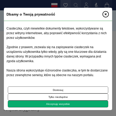
Dbamy o Twoją prywatność
Ciasteczka, czyli niewielkie dokumenty tekstowe, wykorzystywane są
przez witryny internetowe, aby poprawić efektywność korzystania z nich
przez użytkowników.
Strona główna
>
Archiwum
>
zeszyt 2
>
Zgodnie z prawem, zezwala się na zapisywanie ciasteczek na
Psychopatologiczne następstwa operacji
urządzeniu użytkownika tylko wtedy, gdy są one kluczowe dla działania
rewaskularyzacji mięśnia sercowego metodą
danej strony. W przypadku innych typów ciasteczek, wymagana jest
pomostowania – doniesienie wstępne
zgoda użytkownika.
Nasza strona wykorzystuje różnorodne ciasteczka, w tym te dostarczane
przez zewnętrzne serwisy, które są obecne na naszym portalu.
Archiwum 1992–2014
Dostosuj
2000, tom 9, zeszyt 2
Tylko niezbędne
Akceptuję wszystkie
Artykuł oryginalny