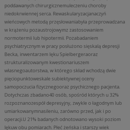
poddawanych chirurgicznemuleczeniu choroby
niedokrwiennej serca. Rewaskularyzacjanaczyń
wieńcowych metodą przęsłowaniabyła przeprowadzana
w krążeniu pozaustrojowymz zastosowaniem
normotermii lub hipotermii. Pozabadaniem
psychiatrycznym w pracy posłużono sięskalą depresji
Becka, inwentarzem lęku Spielbergeraoraz
strukturalizowanym kwestionariuszem
własnegoautorstwa, w którego skład wchodzą dwie
pięciopunktoweskale subiektywnej oceny
samopoczucia fizycznegooraz psychicznego pacjenta.
Dotychczas zbadano40 osób, spośród których u 32%
rozpoznanozespół depresyjny, zwykle o łagodnym lub
umiarkowanymnasileniu, zarówno przed, jak i po
operacji.U 21% badanych odnotowano wysoki poziom
lękuw obu pomiarach. Płeć żeńska i starszy wiek