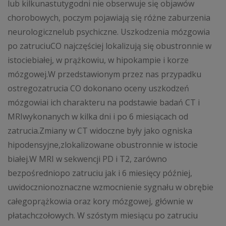
lub kilkunastutygodni nie obserwuje się objawów
chorobowych, poczym pojawiają się różne zaburzenia
neurologicznelub psychiczne. Uszkodzenia mózgowia
po zatruciuCO najczęściej lokalizują się obustronnie w
istociebiałej, w prążkowiu, w hipokampie i korze
mózgowej.W przedstawionym przez nas przypadku
ostregozatrucia CO dokonano oceny uszkodzeń
mózgowiai ich charakteru na podstawie badań CT i
MRIwykonanych w kilka dni i po 6 miesiącach od
zatrucia.Zmiany w CT widoczne były jako ogniska
hipodensyjne,zlokalizowane obustronnie w istocie
białej.W MRI w sekwencji PD i T2, zarówno
bezpośredniopo zatruciu jak i 6 miesięcy później,
uwidocznionoznaczne wzmocnienie sygnału w obrębie
całegoprążkowia oraz kory mózgowej, głównie w
płatachczołowych. W szóstym miesiącu po zatruciu