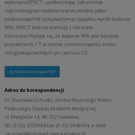
wykonanoSPECT, uwidaczniając zaburzenia
regionalnegoprzepływu krwi w obrębie jąder
podkorowych.W opisywanym•przypadku wyniki badania
MRIi SPECT dobrze korelują z obrazem
klinicznym.Wydaje się, że badanie MRI jest bardziej
przydatneniż CT w ocenie i monitorowaniu zmian
mózgowiapowstałych po zatruciu CO.
Artykuł w formacie PDF
Adres do korespondencji
Dr Stanisław Ochudło, Klinika Neurologii Wieku
Podeszłego Śląskiej Akademii Medycznej,
ul. Medyków 14, 40-752 Katowice,
tel. (0-32) 2525004,fax: (0-32) 2046164, e-mail:
neurowp@infomed.slam.katowice.pl