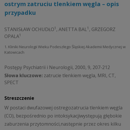
ostrym zatruciu tlenkiem węgla – opis
przypadku
1
1
STANISŁAW OCHUDŁO
,
ANETTA BAL
,
GRZEGORZ
1
OPALA
1. Kliniki Neurologii Wieku Podeszłego Śląskiej Akademii Medycznej w
Katowicach
Postępy Psychiatrii i Neurologii, 2000, 9, 207-212
Słowa kluczowe:
zatrucie tlenkiem węgla, MRI, CT,
SPECT
Streszczenie
W postaci dwufazowej ostregozatrucia tlenkiem węgla
(CO), bezpośrednio po intoksykacjiwystępują głębokie
zaburzenia przytomności,następnie przez okres kilku