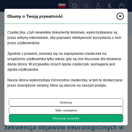
Dbamy o Twoją prywatność
Ciasteczka, czyli niewielkie dokumenty tekstowe, wykorzystywane są
przez witryny internetowe, aby poprawić efektywność korzystania z nich
przez użytkowników.
Strona główna
>
Archiwum
>
zeszyt 2
>
Zgodnie z prawem, zezwala się na zapisywanie ciasteczek na
Sekwencja objawów neurologicznych w ostrym
urządzeniu użytkownika tylko wtedy, gdy są one kluczowe dla działania
zatruciu tlenkiem węgla – opis przypadku
danej strony. W przypadku innych typów ciasteczek, wymagana jest
zgoda użytkownika.
Archiwum 1992–2014
Nasza strona wykorzystuje różnorodne ciasteczka, w tym te dostarczane
przez zewnętrzne serwisy, które są obecne na naszym portalu.
2000, tom 9, zeszyt 2
Dostosuj
Tylko niezbędne
Artykuł kazuistyczny
Akceptuję wszystkie
Sekwencja objawów neurologicznych w