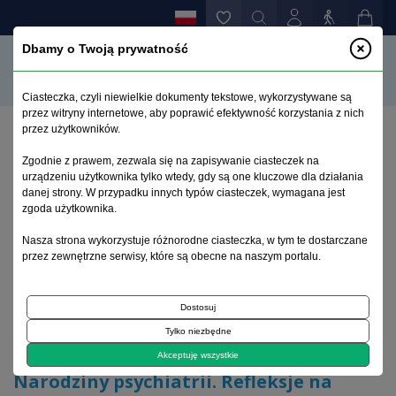
Dbamy o Twoją prywatność
Ciasteczka, czyli niewielkie dokumenty tekstowe, wykorzystywane są
przez witryny internetowe, aby poprawić efektywność korzystania z nich
przez użytkowników.
Strona główna
>
Archiwum
>
zeszyt 4
>
Zgodnie z prawem, zezwala się na zapisywanie ciasteczek na
Narodziny psychiatrii. Refleksje na temat mijającego
urządzeniu użytkownika tylko wtedy, gdy są one kluczowe dla działania
stulecia
danej strony. W przypadku innych typów ciasteczek, wymagana jest
zgoda użytkownika.
Archiwum 1992–2014
Nasza strona wykorzystuje różnorodne ciasteczka, w tym te dostarczane
przez zewnętrzne serwisy, które są obecne na naszym portalu.
2000, tom 9, zeszyt 4
Dostosuj
Tylko niezbędne
Psychiatria dwudziestego wieku
Akceptuję wszystkie
Narodziny psychiatrii. Refleksje na