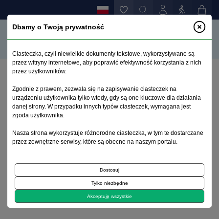
Dbamy o Twoją prywatność
Ciasteczka, czyli niewielkie dokumenty tekstowe, wykorzystywane są
przez witryny internetowe, aby poprawić efektywność korzystania z nich
przez użytkowników.
Strona główna
>
Archiwum
>
zeszyt 4
>
Zgodnie z prawem, zezwala się na zapisywanie ciasteczek na
Refleksje nad psychiatrią XX wieku
urządzeniu użytkownika tylko wtedy, gdy są one kluczowe dla działania
danej strony. W przypadku innych typów ciasteczek, wymagana jest
zgoda użytkownika.
Archiwum 1992–2014
Nasza strona wykorzystuje różnorodne ciasteczka, w tym te dostarczane
przez zewnętrzne serwisy, które są obecne na naszym portalu.
2000, tom 9, zeszyt 4
Dostosuj
Psychiatria dwudziestego wieku
Tylko niezbędne
Refleksje nad psychiatrią XX wieku
Akceptuję wszystkie