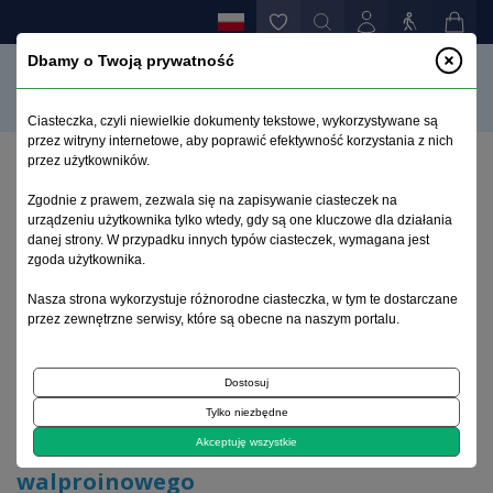
Dbamy o Twoją prywatność
Ciasteczka, czyli niewielkie dokumenty tekstowe, wykorzystywane są
przez witryny internetowe, aby poprawić efektywność korzystania z nich
przez użytkowników.
Strona główna
>
Archiwum
>
suplement 1
>
Zgodnie z prawem, zezwala się na zapisywanie ciasteczek na
Właściwości farmakologiczne kwasu walproinowego
urządzeniu użytkownika tylko wtedy, gdy są one kluczowe dla działania
danej strony. W przypadku innych typów ciasteczek, wymagana jest
zgoda użytkownika.
Archiwum 1992–2014
Nasza strona wykorzystuje różnorodne ciasteczka, w tym te dostarczane
przez zewnętrzne serwisy, które są obecne na naszym portalu.
2001, tom 10, suplement 1
Dostosuj
Artykuł poglądowy
Tylko niezbędne
Właściwości farmakologiczne kwasu
Akceptuję wszystkie
walproinowego