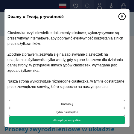
Dbamy o Twoją prywatność
Ciasteczka, czyli niewielkie dokumenty tekstowe, wykorzystywane są
przez witryny internetowe, aby poprawić efektywność korzystania z nich
przez użytkowników.
Strona główna
>
Archiwum
>
zeszyt 3
>
Zgodnie z prawem, zezwala się na zapisywanie ciasteczek na
Procesy zwyrodnieniowe w układzie nerwowym i
urządzeniu użytkownika tylko wtedy, gdy są one kluczowe dla działania
perspektywy ich farmakoterapii
danej strony. W przypadku innych typów ciasteczek, wymagana jest
zgoda użytkownika.
Archiwum 1992–2014
Nasza strona wykorzystuje różnorodne ciasteczka, w tym te dostarczane
przez zewnętrzne serwisy, które są obecne na naszym portalu.
2001, tom 10, zeszyt 3
Dostosuj
Tylko niezbędne
Artykuł poglądowy
Akceptuję wszystkie
Procesy zwyrodnieniowe w układzie