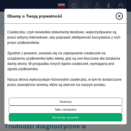
Dbamy o Twoją prywatność
Ciasteczka, czyli niewielkie dokumenty tekstowe, wykorzystywane są
przez witryny internetowe, aby poprawić efektywność korzystania z nich
przez użytkowników.
Strona główna
>
Archiwum
>
zeszyt 3
>
Zgodnie z prawem, zezwala się na zapisywanie ciasteczek na
Trudności diagnostyczne w różnicowaniu zaniku
urządzeniu użytkownika tylko wtedy, gdy są one kluczowe dla działania
wieloukładowego (MSA) i choroby Parkinsona
danej strony. W przypadku innych typów ciasteczek, wymagana jest
zgoda użytkownika.
Archiwum 1992–2014
Nasza strona wykorzystuje różnorodne ciasteczka, w tym te dostarczane
przez zewnętrzne serwisy, które są obecne na naszym portalu.
2001, tom 10, zeszyt 3
Dostosuj
Tylko niezbędne
Artykuł poglądowy
Akceptuję wszystkie
Trudności diagnostyczne w