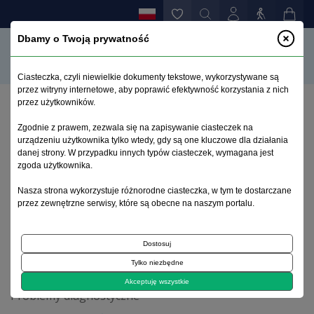
Dbamy o Twoją prywatność
Ciasteczka, czyli niewielkie dokumenty tekstowe, wykorzystywane są
przez witryny internetowe, aby poprawić efektywność korzystania z nich
przez użytkowników.
Strona główna
>
Archiwum
>
suplement 1
>
Zgodnie z prawem, zezwala się na zapisywanie ciasteczek na
Depresja ciężka z objawami psychotycznymi w
urządzeniu użytkownika tylko wtedy, gdy są one kluczowe dla działania
przebiegu steraidoterapii stosowanej w leczeniu
danej strony. W przypadku innych typów ciasteczek, wymagana jest
zespołu nerczycowego
zgoda użytkownika.
Nasza strona wykorzystuje różnorodne ciasteczka, w tym te dostarczane
przez zewnętrzne serwisy, które są obecne na naszym portalu.
Archiwum 1992–2014
Dostosuj
2002, tom 11, suplement 1
Tylko niezbędne
Akceptuję wszystkie
Problemy diagnostyczne