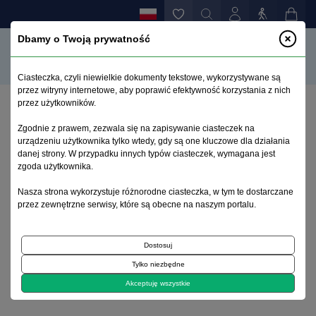
Dbamy o Twoją prywatność
Ciasteczka, czyli niewielkie dokumenty tekstowe, wykorzystywane są
przez witryny internetowe, aby poprawić efektywność korzystania z nich
przez użytkowników.
Strona główna
>
Archiwum
>
zeszyt 3
>
Zgodnie z prawem, zezwala się na zapisywanie ciasteczek na
Spis treści tomu 12
urządzeniu użytkownika tylko wtedy, gdy są one kluczowe dla działania
danej strony. W przypadku innych typów ciasteczek, wymagana jest
zgoda użytkownika.
Archiwum 1992–2014
Nasza strona wykorzystuje różnorodne ciasteczka, w tym te dostarczane
przez zewnętrzne serwisy, które są obecne na naszym portalu.
2003, tom 12, zeszyt 3
Dostosuj
Recenzja książki
Tylko niezbędne
Spis treści tomu 12
Akceptuję wszystkie