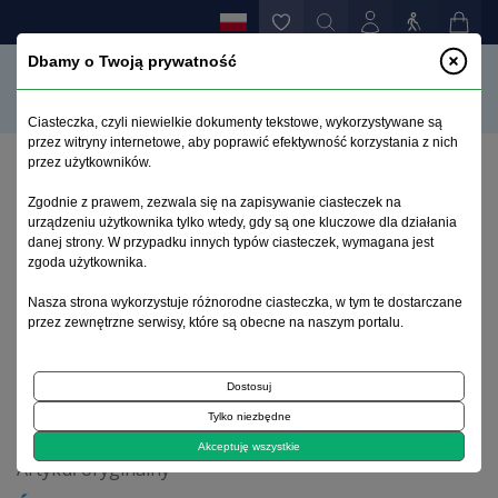
Dbamy o Twoją prywatność
Ciasteczka, czyli niewielkie dokumenty tekstowe, wykorzystywane są
przez witryny internetowe, aby poprawić efektywność korzystania z nich
przez użytkowników.
Strona główna
>
Archiwum
>
zeszyt 3
>
Zgodnie z prawem, zezwala się na zapisywanie ciasteczek na
Środowiskowe domy samopomocy na tle systemu
urządzeniu użytkownika tylko wtedy, gdy są one kluczowe dla działania
oparcia społecznego dla osób z zaburzeniami
danej strony. W przypadku innych typów ciasteczek, wymagana jest
psychicznymi w latach 2000-2002
zgoda użytkownika.
Nasza strona wykorzystuje różnorodne ciasteczka, w tym te dostarczane
przez zewnętrzne serwisy, które są obecne na naszym portalu.
Archiwum 1992–2014
Dostosuj
2003, tom 12, zeszyt 3
Tylko niezbędne
Akceptuję wszystkie
Artykuł oryginalny