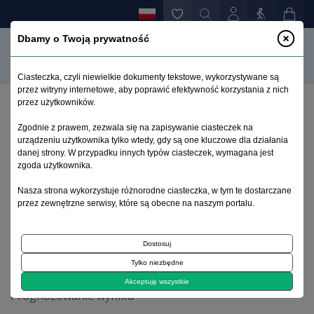
Dbamy o Twoją prywatność
Ciasteczka, czyli niewielkie dokumenty tekstowe, wykorzystywane są
przez witryny internetowe, aby poprawić efektywność korzystania z nich
przez użytkowników.
Strona główna
>
Archiwum
>
suplement 3
>
Zgodnie z prawem, zezwala się na zapisywanie ciasteczek na
Badania katamnestyczne pacjentów z rozpoznaniem
urządzeniu użytkownika tylko wtedy, gdy są one kluczowe dla działania
schizofrenii paranoidalnej: indywidualne i społeczne
danej strony. W przypadku innych typów ciasteczek, wymagana jest
następstwa choroby (część 1)
zgoda użytkownika.
Nasza strona wykorzystuje różnorodne ciasteczka, w tym te dostarczane
przez zewnętrzne serwisy, które są obecne na naszym portalu.
Archiwum 1992–2014
Dostosuj
2004, tom 13, suplement 3
Tylko niezbędne
Akceptuję wszystkie
Prognozowanie wyniku