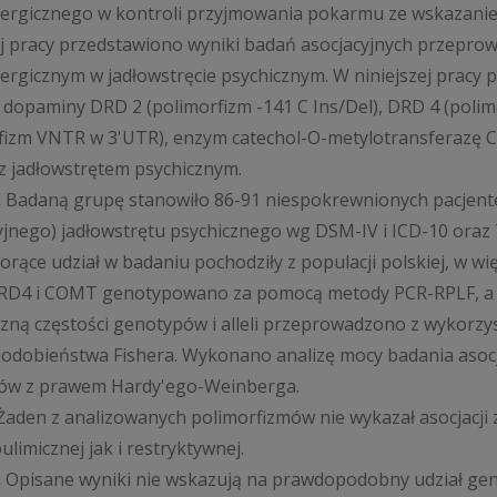
rgicznego w kontroli przyjmowania pokarmu ze wskazanie
ej pracy przedstawiono wyniki badań asocjacyjnych przepr
rgicznym w jadłowstręcie psychicznym. W niniejszej pracy p
 dopaminy DRD 2 (polimorfizm -141 C Ins/Del), DRD 4 (poli
fizm VNTR w 3'UTR), enzym catechol-O-metylotransferazę C
z jadłowstrętem psychicznym.
.
Badaną grupę stanowiło 86-91 niespokrewnionych pacjentek
yjnego) jadłowstrętu psychicznego wg DSM-IV i ICD-10 oraz
orące udział w badaniu pochodziły z populacji polskiej, w w
RD4 i COMT genotypowano za pomocą metody PCR-RPLF, a 
czną częstości genotypów i alleli przeprowadzono z wykorzy
dobieństwa Fishera. Wykonano analizę mocy badania asoc
ów z prawem Hardy'ego-Weinberga.
aden z analizowanych polimorfizmów nie wykazał asocjacji 
ulimicznej jak i restryktywnej.
.
Opisane wyniki nie wskazują na prawdopodobny udział ge