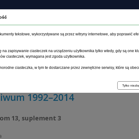
ość
czasopiśmie
Archiwum
Etyka
Instrukcja dla auto
dokumenty tekstowe, wykorzystywane są przez witryny internetowe, aby poprawić efe
 na zapisywanie ciasteczek na urządzeniu użytkownika tylko wtedy, gdy są one kl
ypów ciasteczek, wymagana jest zgoda użytkownika.
główna
>
Archiwum
>
suplement 3
>
norodne ciasteczka, w tym te dostarczane przez zewnętrzne serwisy, które są obec
badań genów kandydujących w układzie dopaminergicznym
Tylko niez
hiwum 1992–2014
tom 13, suplement 3
a