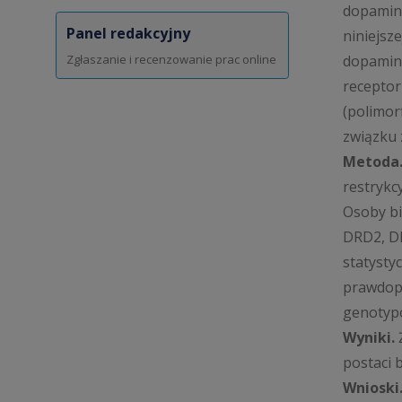
dopamine
Panel redakcyjny
niniejsz
Zgłaszanie i recenzowanie prac online
dopamine
receptor
(polimor
związku 
Metoda
restrykc
Osoby bi
DRD2, D
statysty
prawdopo
genotyp
Wyniki.
Ż
postaci b
Wnioski