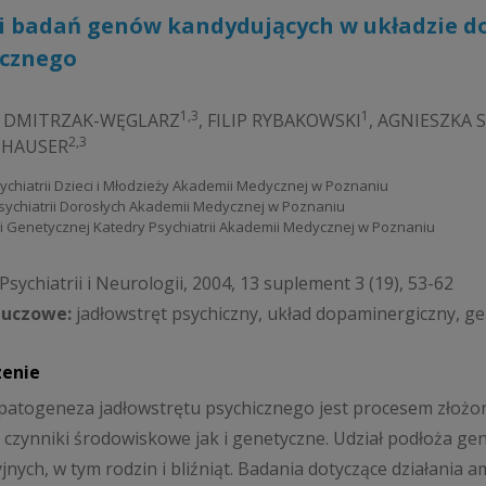
i badań genów kandydujących w układzie d
icznego
1,3
1
 DMITRZAK-WĘGLARZ
,
FILIP RYBAKOWSKI
,
AGNIESZKA 
2,3
 HAUSER
Psychiatrii Dzieci i Młodzieży Akademii Medycznej w Poznaniu
 Psychiatrii Dorosłych Akademii Medycznej w Poznaniu
i Genetycznej Katedry Psychiatrii Akademii Medycznej w Poznaniu
sychiatrii i Neurologii, 2004, 13 suplement 3 (19), 53-62
luczowe:
jadłowstręt psychiczny, układ dopaminergiczny, ge
zenie
patogeneza jadłowstrętu psychicznego jest procesem złożony
czynniki środowiskowe jak i genetyczne. Udział podłoża ge
jnych, w tym rodzin i bliźniąt. Badania dotyczące działania 