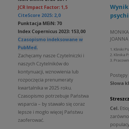
Wynik
JCR Impact Factor: 1,5
psych
CiteScore 2025: 2,0
Punktacja MEiN: 70
Index Copernicus 2023: 153,00
MONIKA
JOANNA
Czasopismo indeksowane w
PubMed.
1. Kliniki 
2. Klinika
Zachęcamy nasze Czytelniczki i
3. Pracown
naszych Czytelników do
kontynuacji, wznowienia lub
Postępy P
rozpoczęcia prenumeraty
Słowa k
kwartalnika w 2025 roku.
Czasopismo potrzebuje Państwa
Streszc
wsparcia – by stawało się coraz
Cel.
Etio
lepsze i mogło więcej Państwu
zarówno 
zaoferować.
populacy