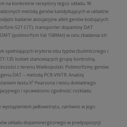
m na konkretne receptory tegoż układu. W
owadzonych metodą genów kandydujących w układzie
odjęto badanie asocjacyjne alleli genów kodujących:
morfizm-521 C/T), transporter dopaminy DAT
OMT (polimorfizm Val 158Met) w celu zbadania ich
 spełniających kryteria obu typów (bulimicznego i
 77-135 kobiet stanowiących grupę kontrolną.
iększości z terenu Wielkopolski. Polimorfizmy genów
genu DAT – metodą PCR-VNTR. Analizę
staniem testu X² Pearsona i testu dokładnego
jacyjnego i sprawdzono zgodność rozkładu
z wystąpieniem jadłowstrętu, zarówno w jego
nów układu dopaminergicznego w predyspozycji