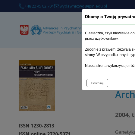
+48 22 45 82 704
wydawnictwo@ipin.edu.pl
Dbamy o Twoją prywatn
O 
Ciasteczka, czyli niewielkie 
przez użytkowników.
Zgodnie z prawem, zezwala się
strony. W przypadku innych t
Strona 
Nasza strona wykorzystuje róż
Wyniki 
Dostosuj
Arc
2004, 
ISSN 1230-2813
Genetyk
ISSN online 2720-5371