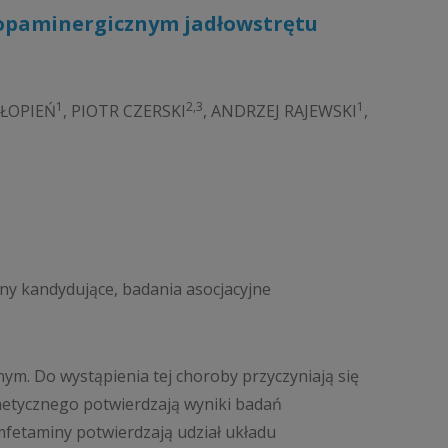
opaminergicznym jadłowstrętu
1
2,3
1
SŁOPIEŃ
,
PIOTR CZERSKI
,
ANDRZEJ RAJEWSKI
,
ny kandydujące, badania asocjacyjne
m. Do wystąpienia tej choroby przyczyniają się
netycznego potwierdzają wyniki badań
amfetaminy potwierdzają udział układu