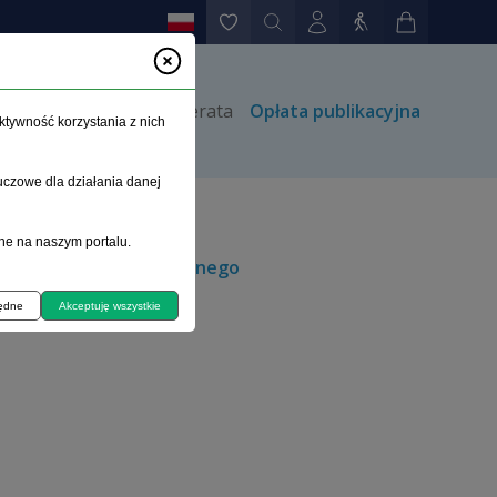
rów
Kontakt
Prenumerata
Opłata publikacyjna
ktywność korzystania z nich
uczowe dla działania danej
ne na naszym portalu.
 jadłowstrętu psychicznego
będne
Akceptuję wszystkie