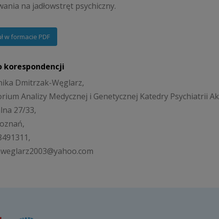
ania na jadłowstręt psychiczny.
uł w formacie PDF
o korespondencji
ika Dmitrzak-Węglarz,
rium Analizy Medycznej i Genetycznej Katedry Psychiatrii A
alna 27/33,
Poznań,
) 8491311,
 mweglarz2003@yahoo.com