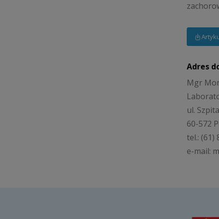
zachorow
Artyk
Adres d
Mgr Mon
Laborato
ul. Szpit
60-572 
tel.: (61
e-mail: